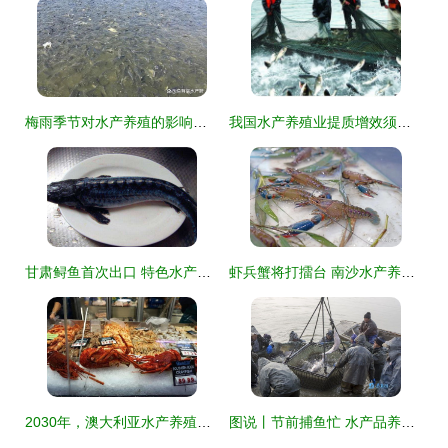
梅雨季节对水产养殖的影响与应对策略
我国水产养殖业提质增效须靠科技创新
甘肃鲟鱼首次出口 特色水产品谱写丝路新篇
虾兵蟹将打擂台 南沙水产养殖技术又摘国字号大奖
2030年，澳大利亚水产养殖业的“小目标” 蓝色增长，品质领航
图说丨节前捕鱼忙 水产品养殖迎来丰收季