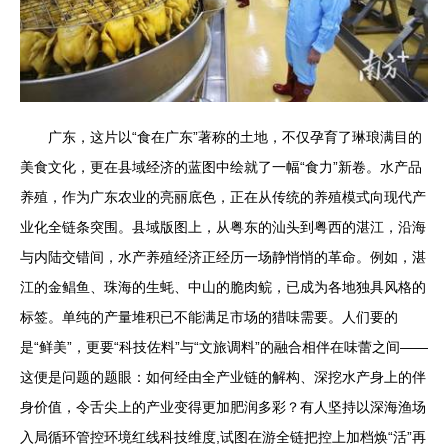
广东，这片以“食在广东”著称的土地，不仅孕育了琳琅满目的
美食文化，更在县域经济的蓝图中绘就了一幅“食力”新卷。水产品
养殖，作为广东农业的亮丽底色，正在从传统的养殖模式向现代产
业化全链条突围。县域版图上，从粤东的汕头到粤西的湛江，沿海
与内陆交错间，水产养殖经济正经历一场静悄悄的革命。例如，湛
江的金鲳鱼、珠海的生蚝、中山的脆肉鲩，已成为各地独具风格的
标签。单纯的产量堆积已不能满足市场的猎味需要。人们要的
是“鲜美”，更要“科技佐料”与“文旅调料”的融合相伴在味蕾之间——
这便是问题的题眼：如何经由全产业链的解构、深挖水产身上的伴
身价值，令舌尖上的产业变得更加肥润多彩？有人坚持以深海渔场
入局循环管控环境红线科技维度,试图在游全链把控上加档焕“活”再